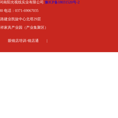
01-2020河南阳光视线实业有限公司
豫ICP备18031520号-2
0 电话：0371-69067035
路建业凯旋中心北塔29层
金祥家具产业园（产业集聚区）
眼镜店培训-镜店通
|