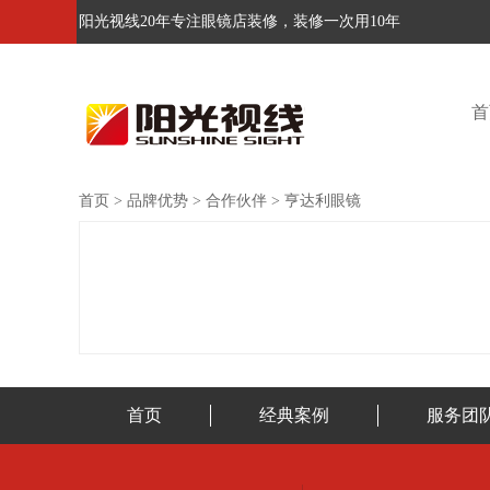
阳光视线20年专注眼镜店装修，装修一次用10年
首
首页
>
品牌优势
>
合作伙伴
>
亨达利眼镜
首页
经典案例
服务团