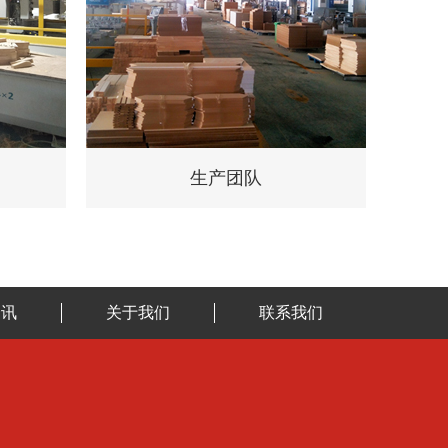
生产团队
资讯
关于我们
联系我们