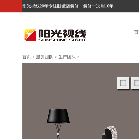
阳光视线20年专注眼镜店装修，装修一次用10年
首
首页
>
服务团队
>
生产团队
>